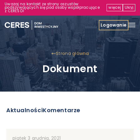
Uważaj na kontakt ze strony oszustów
podszywających się pod osoby współpracujące
więcej
Ukryj
z CERES DI
Logowanie
Strona główna
Dokument
Aktualności
Komentarze
piątek 3 grudnia, 2021