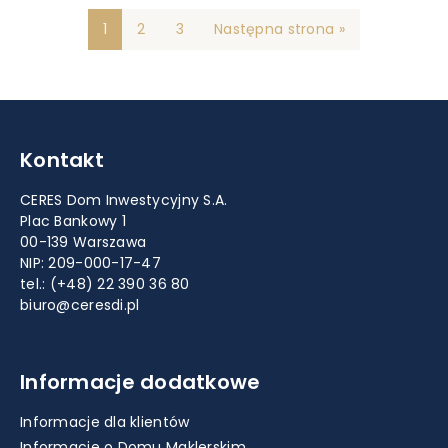
1
2
3
Następna strona »
Kontakt
CERES Dom Inwestycyjny S.A.
Plac Bankowy 1
00-139 Warszawa
NIP: 209-000-17-47
tel.:
(+48) 22 390 36 80
biuro@ceresdi.pl
Informacje dodatkowe
Informacje dla klientów
Informacje o Domu Maklerskim