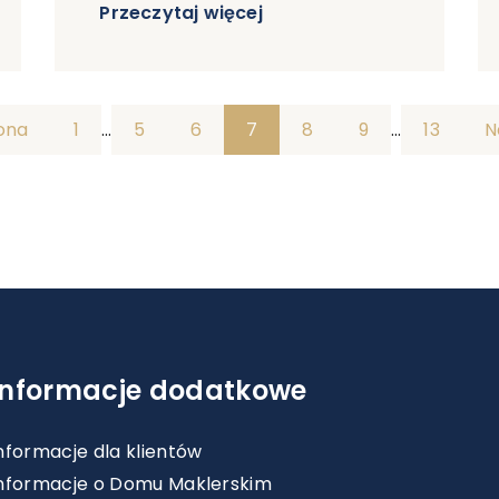
Przeczytaj więcej
rona
1
…
5
6
7
8
9
…
13
N
Informacje dodatkowe
nformacje dla klientów
nformacje o Domu Maklerskim