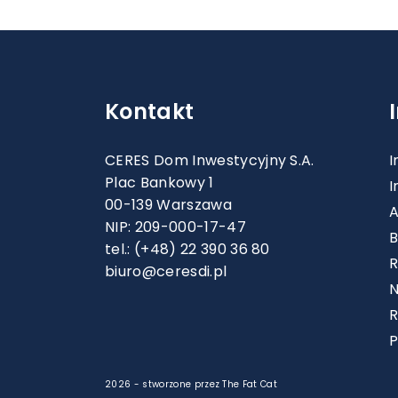
Kontakt
CERES Dom Inwestycyjny S.A.
I
Plac Bankowy 1
I
00-139 Warszawa
A
NIP: 209-000-17-47
B
tel.:
(+48) 22 390 36 80
R
biuro@ceresdi.pl
N
P
2026 -
stworzone przez The Fat Cat