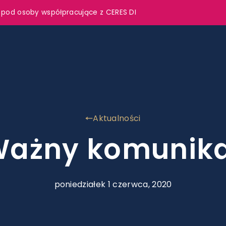
 pod osoby współpracujące z CERES DI
Aktualności
ażny komunik
poniedziałek 1 czerwca, 2020