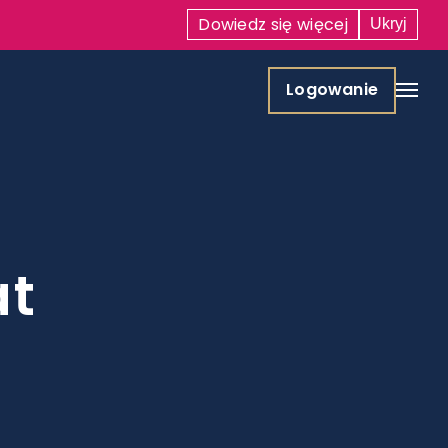
Dowiedz się
więcej
Ukryj
Logowanie
at