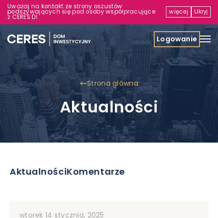
Uważaj na kontakt ze strony oszustów
podszywających się pod osoby współpracujące
więcej
Ukryj
z CERES DI
Logowanie
Strona główna
Aktualności
Aktualności
Komentarze
wtorek 14 stycznia, 2025