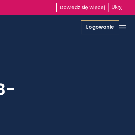
Dowiedz się
więcej
Ukryj
Logowanie
B-