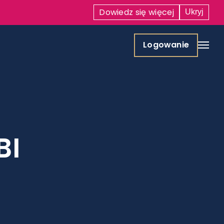
Dowiedz się
więcej
Ukryj
Logowanie
BI