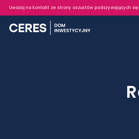
Uważaj na kontakt ze strony oszustów podszywających się
R