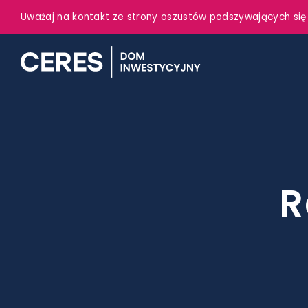
Uważaj na kontakt ze strony oszustów podszywających się
R