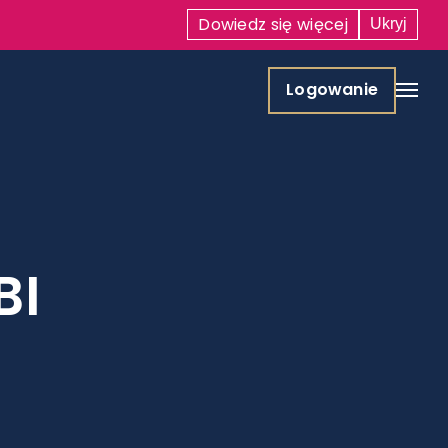
Dowiedz się
więcej
Ukryj
Logowanie
BI