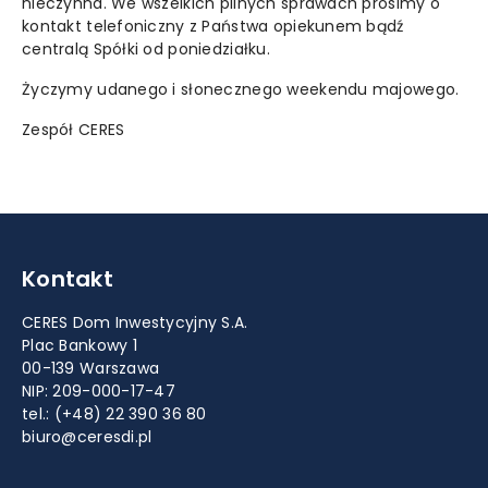
nieczynna. We wszelkich pilnych sprawach prosimy o
kontakt telefoniczny z Państwa opiekunem bądź
centralą Spółki od poniedziałku.
Życzymy udanego i słonecznego weekendu majowego.
Zespół CERES
Kontakt
CERES Dom Inwestycyjny S.A.
Plac Bankowy 1
00-139 Warszawa
NIP: 209-000-17-47
tel.:
(+48) 22 390 36 80
biuro@ceresdi.pl