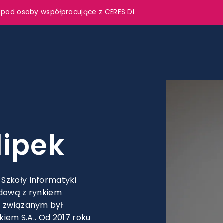
 pod osoby współpracujące z CERES DI
lipek
Szkoły Informatyki
odową z rynkiem
e związanym był
kiem S.A.. Od 2017 roku