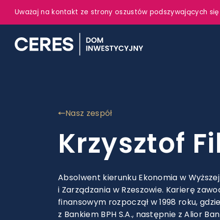
Uważaj na kontakt ze strony oszustów podszywających się
Nasz zespół
Krzysztof Fi
Absolwent kierunku Ekonomia w Wyższej 
i Zarządzania w Rzeszowie. Karierę zaw
finansowym rozpoczął w 1998 roku, gdzi
z Bankiem BPH S.A., następnie z Alior Ban