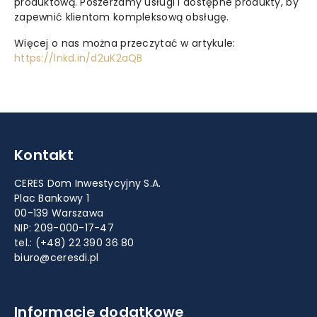
produktową. Poszerzamy usługi i dostępne produkty, by
zapewnić klientom kompleksową obsługę.
Więcej o nas można przeczytać w artykule:
https://lnkd.in/d2uK2aQB
Kontakt
CERES Dom Inwestycyjny S.A.
Plac Bankowy 1
00-139 Warszawa
NIP: 209-000-17-47
tel.:
(+48) 22 390 36 80
biuro@ceresdi.pl
Informacje dodatkowe