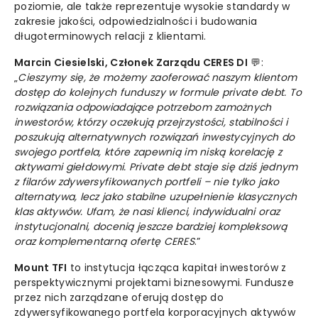
poziomie, ale także reprezentuje wysokie standardy w
zakresie jakości, odpowiedzialności i budowania
długoterminowych relacji z klientami.
Marcin Ciesielski, Członek Zarządu CERES DI
💬:
„
Cieszymy się, że możemy zaoferować naszym klientom
dostęp do kolejnych funduszy w formule private debt. To
rozwiązania odpowiadające potrzebom zamożnych
inwestorów, którzy oczekują przejrzystości, stabilności i
poszukują alternatywnych rozwiązań inwestycyjnych do
swojego portfela, które zapewnią im niską korelację z
aktywami giełdowymi. Private debt staje się dziś jednym
z filarów zdywersyfikowanych portfeli – nie tylko jako
alternatywa, lecz jako stabilne uzupełnienie klasycznych
klas aktywów. Ufam, że nasi klienci, indywidualni oraz
instytucjonalni, docenią jeszcze bardziej kompleksową
oraz komplementarną ofertę CERES
.”
Mount TFI
to instytucja łącząca kapitał inwestorów z
perspektywicznymi projektami biznesowymi. Fundusze
przez nich zarządzane oferują dostęp do
zdywersyfikowanego portfela korporacyjnych aktywów