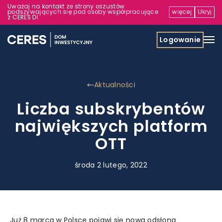
Uważaj na kontakt ze strony oszustów
podszywających się pod osoby współpracujące
więcej
Ukryj
z CERES DI
Logowanie
Aktualności
Liczba subskrybentów
największych platform
OTT
środa 2 lutego, 2022
Już 8 marca w Polsce pojawi się nowa odsłona