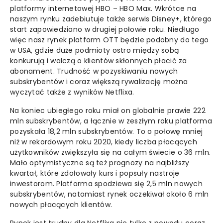
platformy internetowej HBO – HBO Max. Wkrótce na
naszym rynku zadebiutuje także serwis Disney+, którego
start zapowiedziano w drugiej połowie roku. Niedługo
więc nasz rynek platform OTT będzie podobny do tego
w USA, gdzie duże podmioty ostro między sobą
konkurują i walczą o klientów skłonnych płacić za
abonament. Trudność w pozyskiwaniu nowych
subskrybentów i coraz większą rywalizację można
wyczytać także z wyników Netflixa.
Na koniec ubiegłego roku miał on globalnie prawie 222
mln subskrybentów, a łącznie w zeszłym roku platforma
pozyskała 18,2 mln subskrybentów. To o połowę mniej
niż w rekordowym roku 2020, kiedy liczba płacących
użytkowników zwiększyła się na całym świecie o 36 mln.
Mało optymistyczne są też prognozy na najbliższy
kwartał, które zdołowały kurs i popsuły nastroje
inwestorom. Platforma spodziewa się 2,5 mln nowych
subskrybentów, natomiast rynek oczekiwał około 6 mln
nowych płacących klientów.