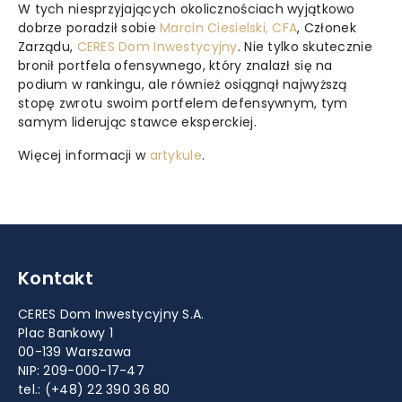
W tych niesprzyjających okolicznościach wyjątkowo
dobrze poradził sobie
Marcin Ciesielski, CFA
, Członek
Zarządu,
CERES Dom Inwestycyjny
. Nie tylko skutecznie
bronił portfela ofensywnego, który znalazł się na
podium w rankingu, ale również osiągnął najwyższą
stopę zwrotu swoim portfelem defensywnym, tym
samym liderując stawce eksperckiej.
Więcej informacji w
artykule
.
Kontakt
CERES Dom Inwestycyjny S.A.
Plac Bankowy 1
00-139 Warszawa
NIP: 209-000-17-47
tel.:
(+48) 22 390 36 80