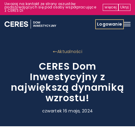
Uważaj na kontakt ze strony oszustów
podszywających się pod osoby współpracujące
więcej
Ukryj
z CERES DI
Logowanie
Aktualności
CERES Dom
Inwestycyjny z
największą dynamiką
wzrostu!
czwartek 16 maja, 2024