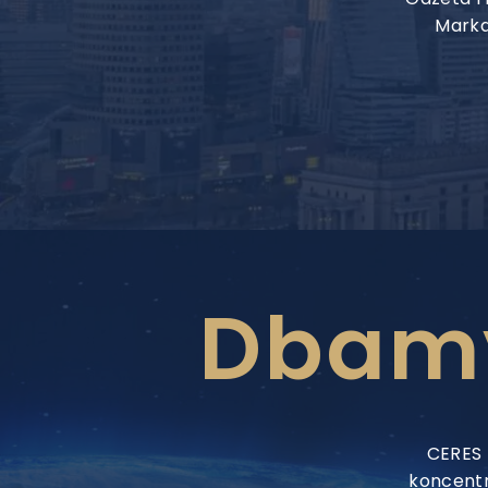
Marka
Dbamy
CERES 
koncentr