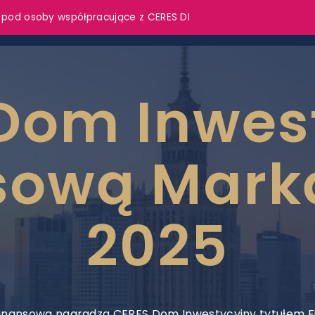
 pod osoby współpracujące z CERES DI
Dom Inwes
sową Mark
2025
inansowa nagradza CERES Dom Inwestycyjny tytułem 