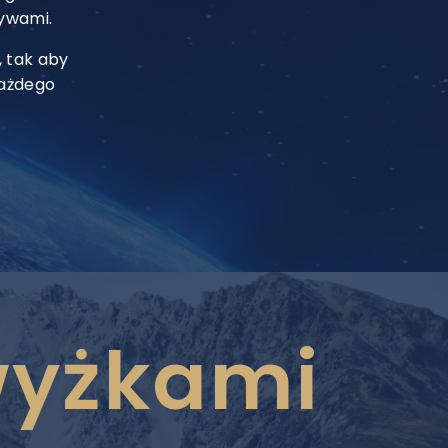
tywami.
 tak aby
każdego
wyżkami