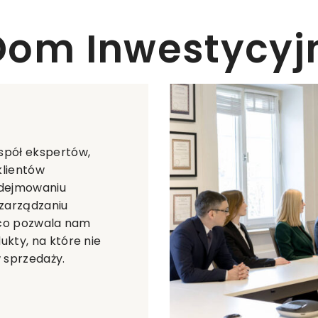
Dom Inwestycy
spół ekspertów,
klientów
odejmowaniu
 zarządzaniu
 co pozwala nam
kty, na które nie
 sprzedaży.