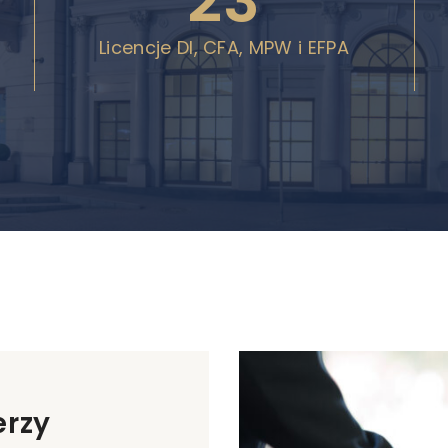
23
Licencje DI, CFA, MPW i EFPA
erzy