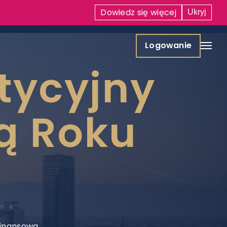
Dowiedz się
więcej
Ukryj
Logowanie
tycyjny
ą Roku
Finansowa