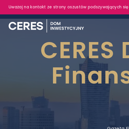
Uważaj na kontakt ze strony oszustów podszywających się
CERES 
Finan
Gazeta F