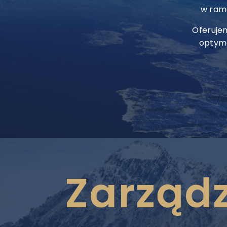
w rama
Oferuje
optyma
Zarząd