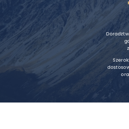
Doradztwo
g
Szerok
dostosow
ora