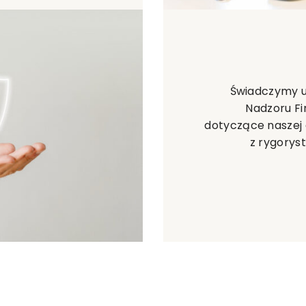
Świadczymy us
Nadzoru F
dotyczące naszej d
z rygorys