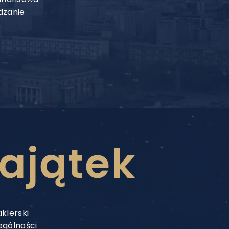
dzanie
ajątek
klerski
ególności