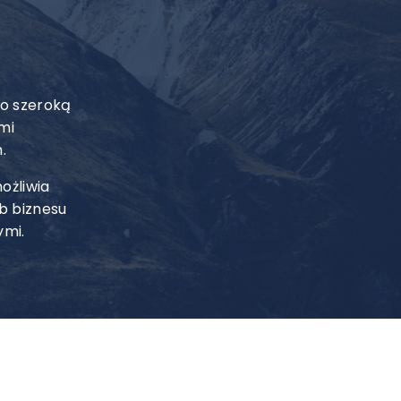
i
 o szeroką
mi
.
ożliwia
b biznesu
ymi.