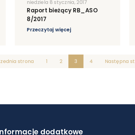
niedziela 8 stycznia, 2017
Raport bieżący RB_ASO
8/2017
Przeczytaj więcej
rzednia strona
1
2
3
4
Następna st
Informacje dodatkowe